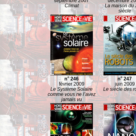
septembre 2007
décembre 2
Climat
La maison du 
siècle
o
o
n
246
n
247
février 2009
juin 2009
Le Système Solaire
Le siècle des r
comme vous ne l’avez
jamais vu