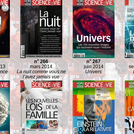
o
o
n
266
n
267
013
mars 2014
juin 2014
se
ence
La nuit comme vous ne
Univers
l’avez jamais vue