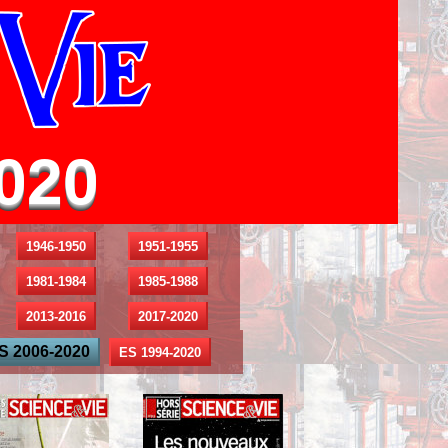
2020
1946-1950
1951-1955
1981-1984
1985-1988
2013-2016
2017-2020
S 2006-2020
ES 1994-2020