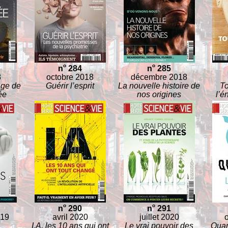
o
o
n
284
n
285
8
octobre 2018
décembre 2018
age de
Guérir l’esprit
La nouvelle histoire de
T
ée
nos origines
l’é
o
o
n
290
n
291
019
avril 2020
juillet 2020
I.A. les 10 ans qui ont
Le vrai pouvoir des
Quan