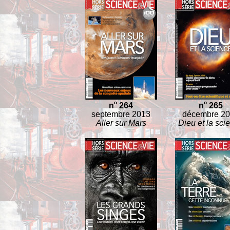
o
o
n
264
n
265
septembre 2013
décembre 2
Aller sur Mars
Dieu et la sci