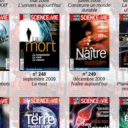
007
mai 2008
juillet 2008
se
e
XXI
L’univers aujourd’hui
Construire un monde
La 
durable
u
o
o
n
248
n
249
septembre 2009
décembre 2009
obots
La mort
Naître aujourd’hui
Planè
re