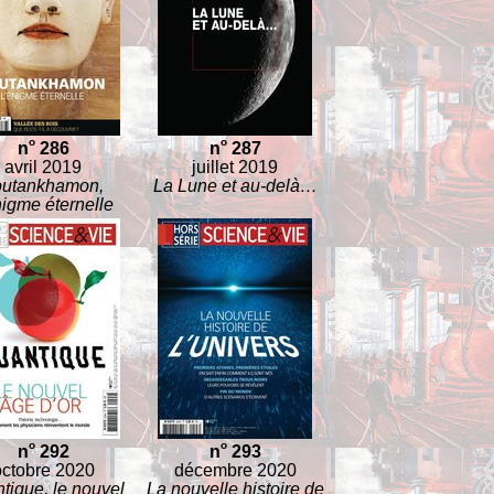
o
o
n
286
n
287
avril 2019
juillet 2019
outankhamon,
La Lune et au-delà…
nigme éternelle
o
o
n
292
n
293
octobre 2020
décembre 2020
tique, le nouvel
La nouvelle histoire de