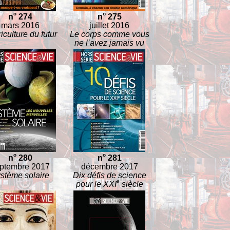
o
o
n
274
n
275
mars 2016
juillet 2016
iculture du futur
Le corps comme vous
ne l’avez jamais vu
o
o
n
280
n
281
ptembre 2017
décembre 2017
stème solaire
Dix défis de science
e
pour le XXI
siècle