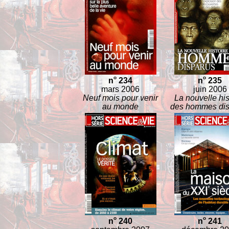
o
o
n
234
n
235
mars 2006
juin 2006
Neuf mois pour venir
La nouvelle his
au monde
des hommes dis
o
o
n
240
n
241