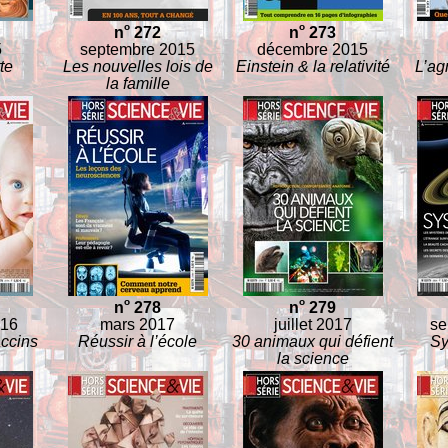
o
o
n
272
n
273
5
septembre 2015
décembre 2015
te
Les nouvelles lois de
Einstein & la relativité
L’agr
la famille
o
o
n
278
n
279
016
mars 2017
juillet 2017
se
ccins
Réussir à l’école
30 animaux qui défient
Sy
la science