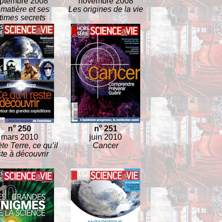
ptembre 2008
novembre 2008
matière et ses
Les origines de la vie
ltimes secrets
o
o
n
250
n
251
mars 2010
juin 2010
te Terre, ce qu’il
Cancer
ste à découvrir