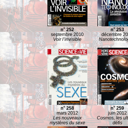
o
o
n
252
n
253
septembre 2010
décembre 2
Voir l’invisible
Nanotechnolo
o
o
n
258
n
259
mars 2012
juin 2012
Les nouveaux
Cosmos, les ul
mystères du sexe
défis