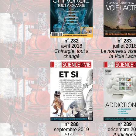
o
o
n
282
n
283
avril 2018
juillet 201
Chirurgie, tout a
Le nouveau vis
changé
la Voie Lact
o
o
n
288
n
289
septembre 2019
décembre 2
Et si…
Addictions