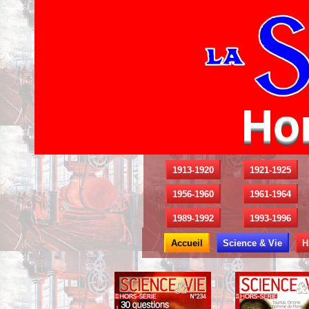
Hor
1913-1920
1921-1925
1956-1960
1961-1964
1989-1992
1993-1996
Accueil
Science & Vie
H