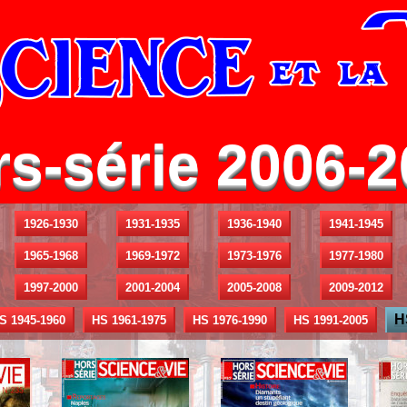
s-série 2006-
1926-1930
1931-1935
1936-1940
1941-1945
1965-1968
1969-1972
1973-1976
1977-1980
1997-2000
2001-2004
2005-2008
2009-2012
H
S 1945-1960
HS 1961-1975
HS 1976-1990
HS 1991-2005