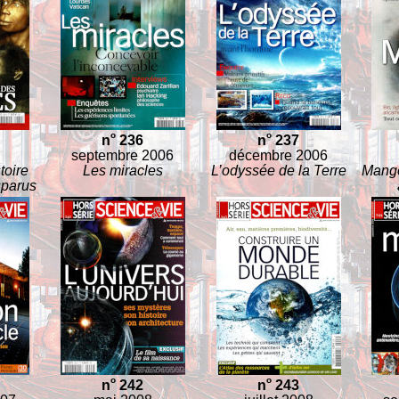
o
o
n
236
n
237
septembre 2006
décembre 2006
toire
Les miracles
L’odyssée de la Terre
Mange
parus
o
o
n
242
n
243