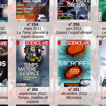
o
o
n
254
n
255
010
mars 2011
juin 2011
se
gies
La Terre, planète à
Quand l’esprit dérape
Le
hauts risques
énigm
o
o
n
260
n
261
septembre 2012
décembre 2012
times
Temps, matière et
Microbes
Le
espace