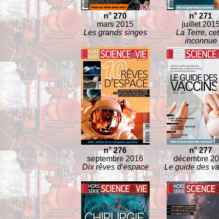
o
o
n
270
n
271
mars 2015
juillet 201
Les grands singes
La Terre, cet
inconnue
o
o
n
276
n
277
septembre 2016
décembre 2
Dix rêves d’espace
Le guide des va