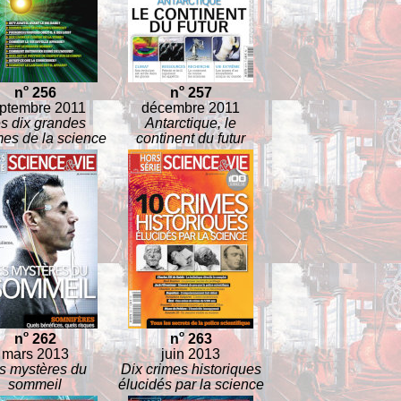
o
o
n
256
n
257
ptembre 2011
décembre 2011
s dix grandes
Antarctique, le
es de la science
continent du futur
o
o
n
262
n
263
mars 2013
juin 2013
s mystères du
Dix crimes historiques
sommeil
élucidés par la science