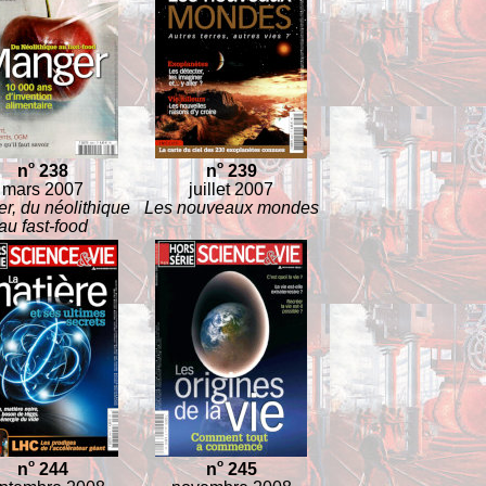
o
o
n
238
n
239
mars 2007
juillet 2007
r, du néolithique
Les nouveaux mondes
au fast-food
o
o
n
244
n
245